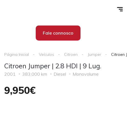
Fale connosco
Página Inicial
Veículos
Citroen
Jumper
Citroen 
Citroen Jumper | 2.8 HDI | 9 Lug.
2001
383,000 km
Diesel
Monovolume
9,950€