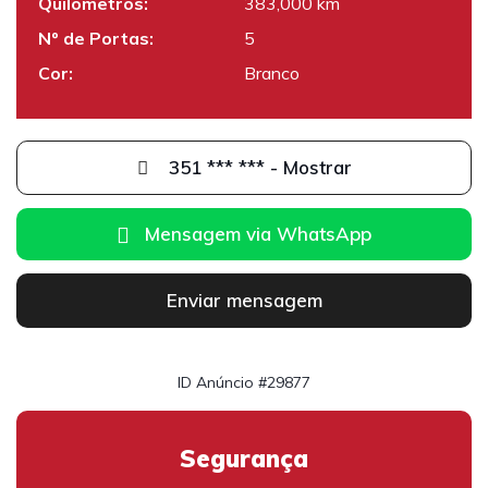
Quilómetros:
383,000 km
Nº de Portas:
5
Cor:
Branco
351 *** *** - Mostrar
Mensagem via WhatsApp
Enviar mensagem
ID Anúncio #29877
Segurança