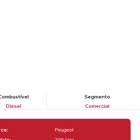
Combustível
Segmento
Diesel
Comercial
ca:
Peugeot
elo:
206 Van