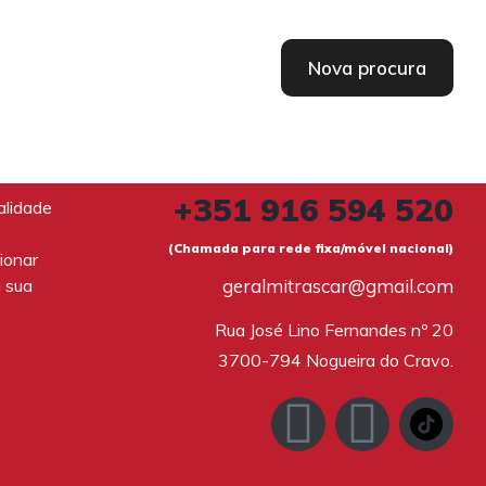
Nova procura
+351 916 594 520
alidade
(Chamada para rede fixa/móvel nacional)
ionar
a sua
geralmitrascar@gmail.com
Rua José Lino Fernandes nº 20

3700-794 Nogueira do Cravo.