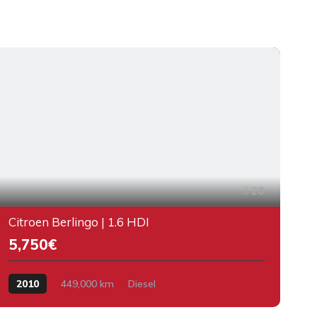
20
Citroen Berlingo | 1.6 HDI
O
5,750€
2010
449,000 km
Diesel