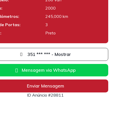
:
2000
lómetros:
245,000 km
de Portas:
3
:
Preto
351 *** *** - Mostrar
Mensagem via WhatsApp
Enviar Mensagem
ID Anúncio #28811