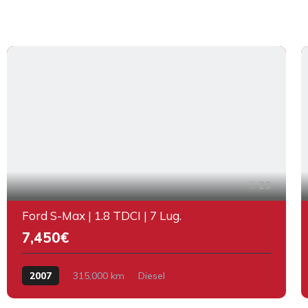
23
Ford S-Max | 1.8 TDCI | 7 Lug.
7,450€
2007
315,000 km
Diesel