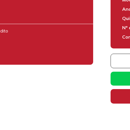
Ano
Qui
Nº 
dito
Cor