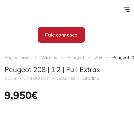
Fale connosco
Página Inicial
Veículos
Peugeot
208
Peugeot 208
Peugeot 208 | 1.2 | Full Extras
2019
148,000 km
Gasolina
Citadino
9,950€