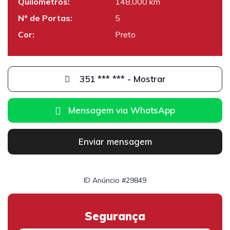
Quilómetros:
148,000 km
Nº de Portas:
5
Cor:
Preto
351 *** *** - Mostrar
Mensagem via WhatsApp
Enviar mensagem
ID Anúncio #29849
Segurança