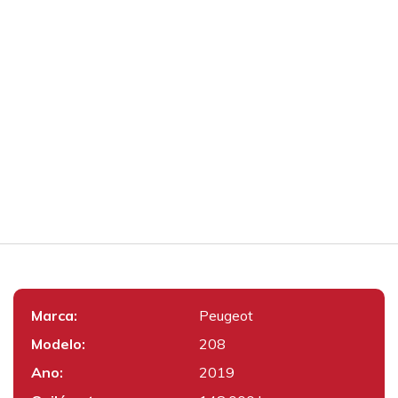
Marca:
Peugeot
Modelo:
208
Ano:
2019