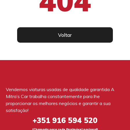
404
Voltar
Vendemos viaturas usadas de qualidade garantida A
Mitra’s Car trabalha constantemente para lhe
proporcionar os melhores negócios e garantir a sua
satisfação!
+351 916 594 520
(Chamada para rede fixa/móvel nacional)