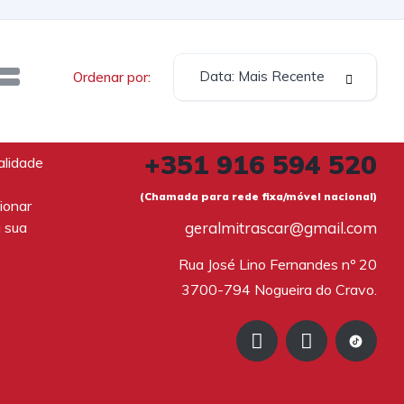
Data: Mais Recente
Ordenar por:
+351 916 594 520
alidade
(Chamada para rede fixa/móvel nacional)
ionar
a sua
geralmitrascar@gmail.com
Rua José Lino Fernandes nº 20

3700-794 Nogueira do Cravo.