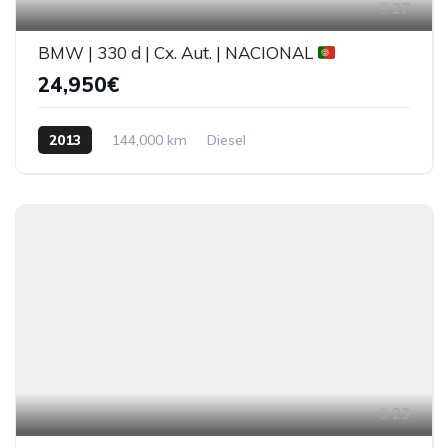
27
BMW | 330 d | Cx. Aut. | NACIONAL
24,950€
2013
144,000 km
Diesel
23