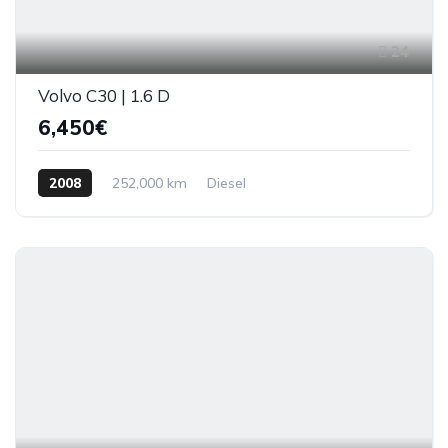
24
Volvo C30 | 1.6 D
6,450€
2008
252,000 km
Diesel