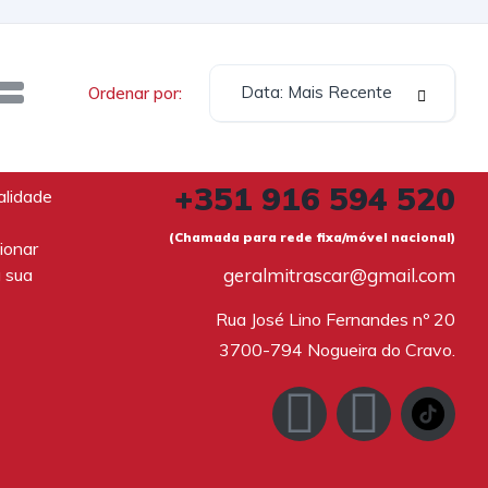
Data: Mais Recente
Ordenar por:
+351 916 594 520
alidade
(Chamada para rede fixa/móvel nacional)
ionar
a sua
geralmitrascar@gmail.com
Rua José Lino Fernandes nº 20

3700-794 Nogueira do Cravo.